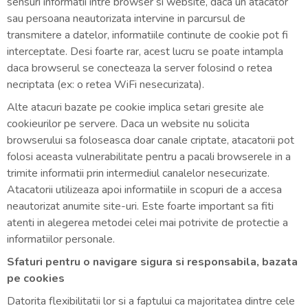
sensuri informatii intre browser si website, daca un atacator
sau persoana neautorizata intervine in parcursul de
transmitere a datelor, informatiile continute de cookie pot fi
interceptate. Desi foarte rar, acest lucru se poate intampla
daca browserul se conecteaza la server folosind o retea
necriptata (ex: o retea WiFi nesecurizata).
Alte atacuri bazate pe cookie implica setari gresite ale
cookieurilor pe servere. Daca un website nu solicita
browserului sa foloseasca doar canale criptate, atacatorii pot
folosi aceasta vulnerabilitate pentru a pacali browserele in a
trimite informatii prin intermediul canalelor nesecurizate.
Atacatorii utilizeaza apoi informatiile in scopuri de a accesa
neautorizat anumite site-uri. Este foarte important sa fiti
atenti in alegerea metodei celei mai potrivite de protectie a
informatiilor personale.
Sfaturi pentru o navigare sigura si responsabila, bazata
pe cookies
Datorita flexibilitatii lor si a faptului ca majoritatea dintre cele