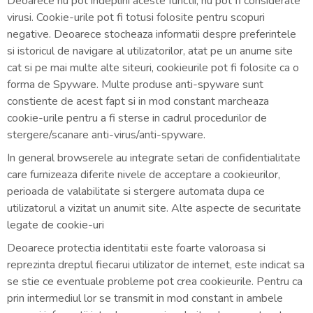
Deoarece nu pot indeplini aceste functii, nu pot fi considerate
virusi. Cookie-urile pot fi totusi folosite pentru scopuri
negative. Deoarece stocheaza informatii despre preferintele
si istoricul de navigare al utilizatorilor, atat pe un anume site
cat si pe mai multe alte siteuri, cookieurile pot fi folosite ca o
forma de Spyware. Multe produse anti-spyware sunt
constiente de acest fapt si in mod constant marcheaza
cookie-urile pentru a fi sterse in cadrul procedurilor de
stergere/scanare anti-virus/anti-spyware.
In general browserele au integrate setari de confidentialitate
care furnizeaza diferite nivele de acceptare a cookieurilor,
perioada de valabilitate si stergere automata dupa ce
utilizatorul a vizitat un anumit site. Alte aspecte de securitate
legate de cookie-uri
Deoarece protectia identitatii este foarte valoroasa si
reprezinta dreptul fiecarui utilizator de internet, este indicat sa
se stie ce eventuale probleme pot crea cookieurile. Pentru ca
prin intermediul lor se transmit in mod constant in ambele