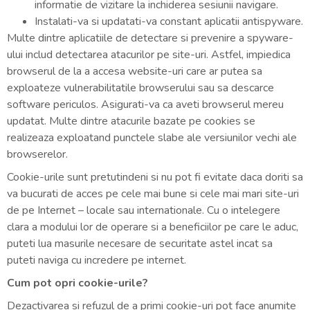
informatie de vizitare la inchiderea sesiunii navigare.
Instalati-va si updatati-va constant aplicatii antispyware.
Multe dintre aplicatiile de detectare si prevenire a spyware-
ului includ detectarea atacurilor pe site-uri. Astfel, impiedica
browserul de la a accesa website-uri care ar putea sa
exploateze vulnerabilitatile browserului sau sa descarce
software periculos. Asigurati-va ca aveti browserul mereu
updatat. Multe dintre atacurile bazate pe cookies se
realizeaza exploatand punctele slabe ale versiunilor vechi ale
browserelor.
Cookie-urile sunt pretutindeni si nu pot fi evitate daca doriti sa
va bucurati de acces pe cele mai bune si cele mai mari site-uri
de pe Internet – locale sau internationale. Cu o intelegere
clara a modului lor de operare si a beneficiilor pe care le aduc,
puteti lua masurile necesare de securitate astel incat sa
puteti naviga cu incredere pe internet.
Cum pot opri cookie-urile?
Dezactivarea si refuzul de a primi cookie-uri pot face anumite