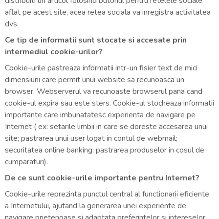
distribuiti un articol folosind butonul pentru retelele sociale
aflat pe acest site, acea retea sociala va inregistra activitatea
dvs.
Ce tip de informatii sunt stocate si accesate prin
intermediul cookie-urilor?
Cookie-urile pastreaza informatii intr-un fisier text de mici
dimensiuni care permit unui website sa recunoasca un
browser. Webserverul va recunoaste browserul pana cand
cookie-ul expira sau este sters. Cookie-ul stocheaza informatii
importante care imbunatatesc experienta de navigare pe
Internet ( ex: setarile limbii in care se doreste accesarea unui
site; pastrarea unui user logat in contul de webmail;
securitatea online banking; pastrarea produselor in cosul de
cumparaturi).
De ce sunt cookie-urile importante pentru Internet?
Cookie-urile reprezinta punctul central al functionarii eficiente
a Internetului, ajutand la generarea unei experiente de
navigare prietenoase si adaptata preferintelor si intereselor